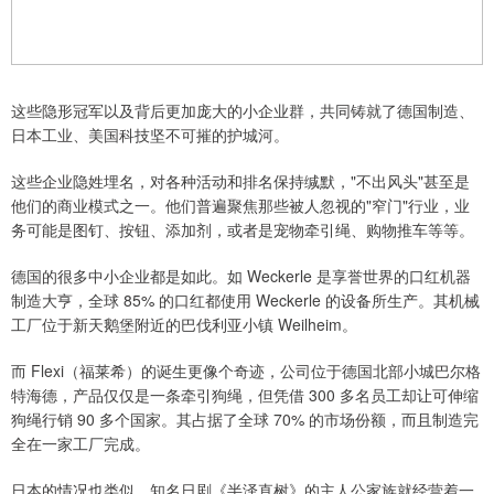
这些隐形冠军以及背后更加庞大的小企业群，共同铸就了德国制造、
日本工业、美国科技坚不可摧的护城河。
这些企业隐姓埋名，对各种活动和排名保持缄默，"不出风头"甚至是
他们的商业模式之一。他们普遍聚焦那些被人忽视的"窄门"行业，业
务可能是图钉、按钮、添加剂，或者是宠物牵引绳、购物推车等等。
德国的很多中小企业都是如此。如 Weckerle 是享誉世界的口红机器
制造大亨，全球 85% 的口红都使用 Weckerle 的设备所生产。其机械
工厂位于新天鹅堡附近的巴伐利亚小镇 Weilheim。
而 Flexi（福莱希）的诞生更像个奇迹，公司位于德国北部小城巴尔格
特海德，产品仅仅是一条牵引狗绳，但凭借 300 多名员工却让可伸缩
狗绳行销 90 多个国家。其占据了全球 70% 的市场份额，而且制造完
全在一家工厂完成。
日本的情况也类似。知名日剧《半泽直树》的主人公家族就经营着一