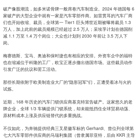
破产像股潮流，如多米诺骨牌一般席卷汽车制造业。2024 年德国每 6
家破产的大型企业中就有一家是汽车零部件商。如雷贯耳的汽车厂商
们也开始收缩、裁员，全球第一 Tier1 巨头博世近期被曝将裁员 1.3
万人，加上此前的裁员规模已经超过 2.5 万人；采埃孚计划在德国削
减 1.1 万至 1.4 万个岗位；大众也计划到 2030 年前让 3.5 万人下
岗。
梅赛德斯、宝马、奥迪和保时捷也有相应的安排。外资车企中的福特
也在缩减位于科隆的工厂，欧宝正逐步撤出德国市场。这些裁员动作
引发广泛的抗议和罢工活动。
那些长期依附于欧美制造业大厂的"隐形冠军"们，正遭受着冰与火的
试炼。
近期，168 年历史的汽车门锁供应商基克特宣告破产。这家悠久的老
牌企业，全球 1/3 车辆提供门锁系统，却未能抵挡住全球贸易动荡、
原材料成本上涨及供应链替代的多重挑战。
不仅如此，为奔驰提供经典三叉星徽车标的 Gerhardi、曾位列全球第
七大汽车零部件供应商的马瑞利集团（曾隶属菲亚特，后由 KKR 主导