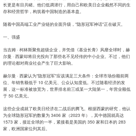
长更是有目共睹。他们低调潜行，用自己和欧美日企业截然不同的生
存和经营哲学，构筑着中国制造的基本盘。
随着中国高端工业产业链的全面升级，"隐形冠军神话"正在破灭。
一、强盛
当吉姆 · 柯林斯聚焦超级企业，并凭借《基业长青》风靡全球时，赫
尔曼 · 西蒙却将目光投向了那些名不见经传的中小企业。不过，他们
的理论都对商业社会产生了巨大影响。
赫尔曼 · 西蒙认为"隐形冠军"应该满足三大条件：全球市场份额前两
位、年销售额低于 10 亿美元、公众认知度低。不过随着经济的发
展，这一标准被放宽为，世界排名前三或某一大陆第一，年营业额低
于 50 亿美元。
这些企业成就了欧美日经济在二战后的腾飞。根据西蒙的研究，他认
为全球隐形冠军的数量为 3406 家（2023 年），其中德国就高达
1573 家，接近全球的一半，紧接着是美国的 350 家和日本的 283
家，欧洲国家位列其后。