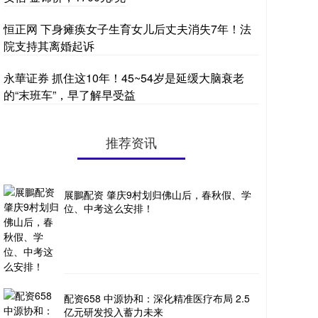
恒正网 下身瘫痪女子生育女儿后丈夫消失7年！法
院支持其离婚起诉
永華证券 抓住这10年！45~54岁是延缓大脑衰老
的“末班车”，早了解早受益
推荐资讯
展鵬配资 肇庆9村划归佛山后，春秋假、学
位、中考这么安排！
配资658 中源协和：深化精准医疗布局 2.5
亿元研发投入蓄力未来