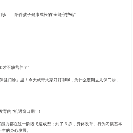
加才不缺营养？”
保健门诊」里！今天就带大家好好聊聊，为什么定期去儿保门诊，
育的 “机遇窗口期” ！
语言能力都在这一阶段飞速成型；到了 6 岁，身体发育、行为习惯基本
子一生的身心发展。
沪深300
4694.44
1.42%
43.13
0.93%