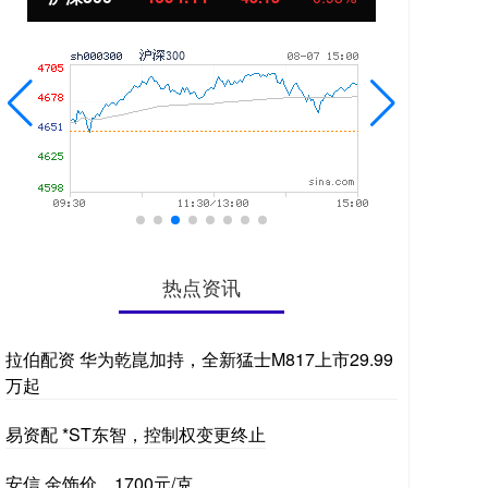
热点资讯
拉伯配资 华为乾崑加持，全新猛士M817上市29.99
万起
易资配 *ST东智，控制权变更终止
安信 金饰价，1700元/克