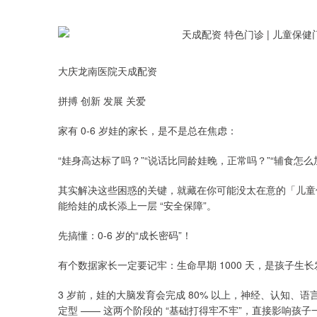
大庆龙南医院天成配资
拼搏 创新 发展 关爱
家有 0-6 岁娃的家长，是不是总在焦虑：
“娃身高达标了吗？”“说话比同龄娃晚，正常吗？”“辅食怎么
其实解决这些困惑的关键，就藏在你可能没太在意的「儿童
能给娃的成长添上一层 “安全保障”。
先搞懂：0-6 岁的“成长密码”！
有个数据家长一定要记牢：生命早期 1000 天，是孩子生长发
3 岁前，娃的大脑发育会完成 80% 以上，神经、认知、
定型 —— 这两个阶段的 “基础打得牢不牢”，直接影响孩
深证成指
14311.01
39.68
1.02%
200.89