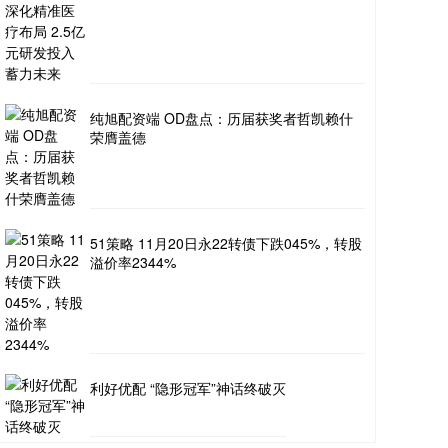
纯旭配资端 OD盘点：历届获奖者哲凯赖什
荣膺盖德
51策略 11月20日永22转债下跌045%，转股
溢价率2344%
利好优配 “隐形冠军”神话终破灭