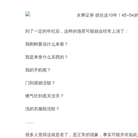
到了一定的年纪后，这样的场景可能就会经常上演了：
我刚刚要说什么来着？
我是来拿什么东西的？
我的手机呢？
门到底锁没锁？
燃气灶到底关没关？
洗的衣服晾没晾？
……
很多人觉得这就是老了，是正常的现象，事实可能并非如此
上证指数
3940.04
.40
2.13%
39.68
1.