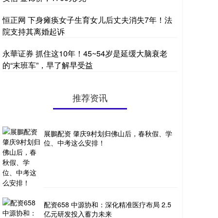
恒正网 下身瘫痪女子生育女儿后丈夫消失7年！法
院支持其离婚起诉
永華证券 抓住这10年！45~54岁是延缓大脑衰老
的“末班车”，早了解早受益
推荐资讯
展鵬配资 肇庆9村划归佛山后，春秋假、学
位、中考这么安排！
配资658 中源协和：深化精准医疗布局 2.5
亿元研发投入蓄力未来