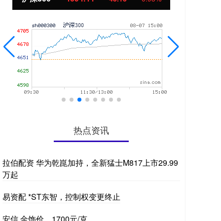
热点资讯
拉伯配资 华为乾崑加持，全新猛士M817上市29.99
万起
易资配 *ST东智，控制权变更终止
安信 金饰价，1700元/克