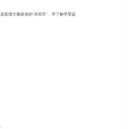
。
深证成指
14311.01
02%
200.89
1.42%