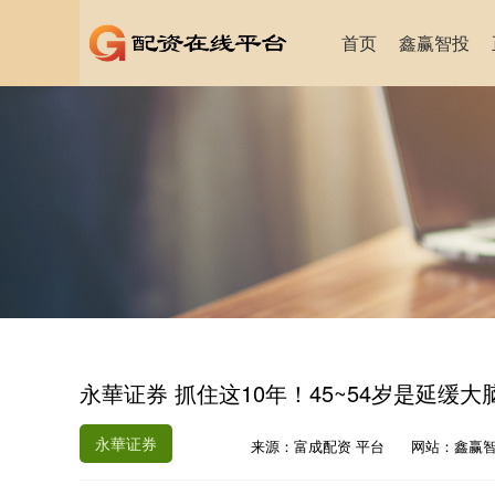
首页
鑫赢智投
永華证券 抓住这10年！45~54岁是延缓
永華证券
来源：富成配资 平台
网站：鑫赢