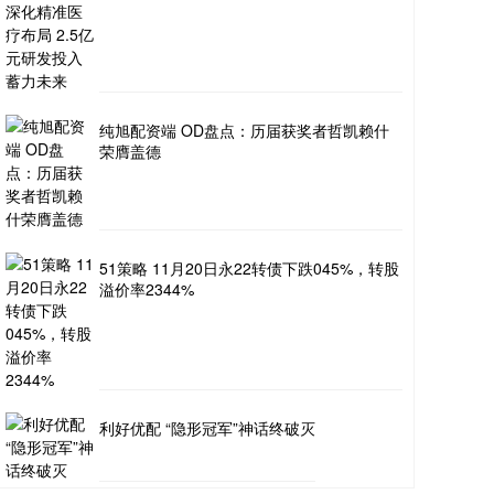
纯旭配资端 OD盘点：历届获奖者哲凯赖什
荣膺盖德
51策略 11月20日永22转债下跌045%，转股
溢价率2344%
利好优配 “隐形冠军”神话终破灭