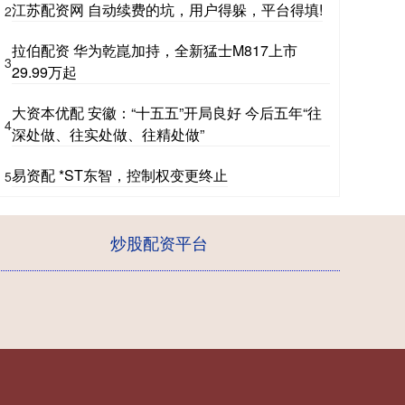
江苏配资网 自动续费的坑，用户得躲，平台得填!
2
拉伯配资 华为乾崑加持，全新猛士M817上市
3
29.99万起
大资本优配 安徽：“十五五”开局良好 今后五年“往
4
深处做、往实处做、往精处做”
易资配 *ST东智，控制权变更终止
5
炒股配资平台