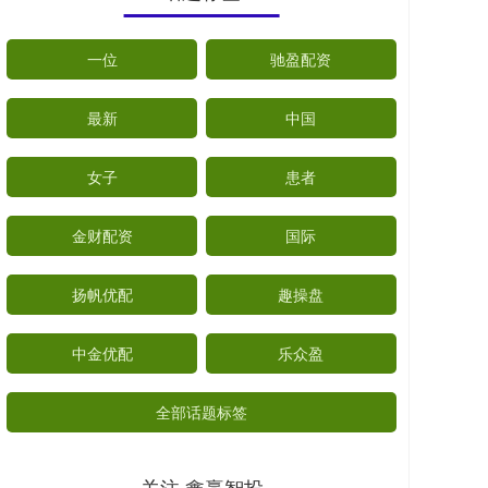
一位
驰盈配资
最新
中国
女子
患者
金财配资
国际
扬帆优配
趣操盘
中金优配
乐众盈
全部话题标签
关注 鑫赢智投