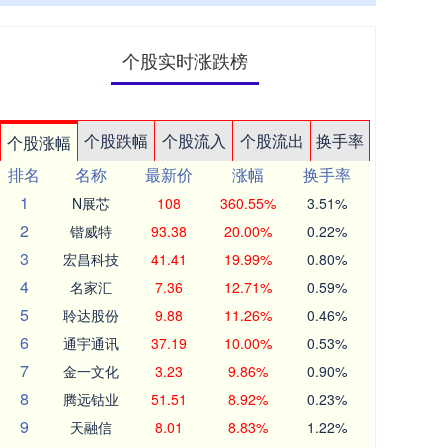
个股实时涨跌榜
个股跌幅
个股流入
个股流出
换手率
个股涨幅
排名
名称
最新价
涨幅
换手率
1
N展芯
108
360.55%
3.51%
2
锴威特
93.38
20.00%
0.22%
3
宏昌科技
41.41
19.99%
0.80%
4
名家汇
7.36
12.71%
0.59%
5
聆达股份
9.88
11.26%
0.46%
6
通宇通讯
37.19
10.00%
0.53%
7
金一文化
3.23
9.86%
0.90%
8
腾远钴业
51.51
8.92%
0.23%
9
天融信
8.01
8.83%
1.22%