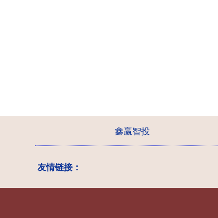
鑫赢智投
友情链接：