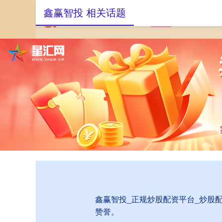
鑫赢智投 相关话题
首页
鑫赢智投
鑫赢智投_正规炒股配资平台_炒股
赞誉。