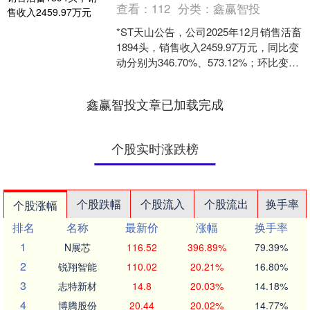
查看：
112
分类：
鑫赢智投
*ST天山公告，公司2025年12月销售活畜
1894头，销售收入2459.97万元，同比变
动分别为346.70%、573.12%；环比变动
分别为-34.51%、....
鑫赢智投文章已加载完成
个股实时涨跌榜
个股跌幅
个股流入
个股流出
换手率
个股涨幅
排名
名称
最新价
涨幅
换手率
1
N展芯
116.52
396.89%
79.39%
2
锐翔智能
110.02
20.21%
16.80%
3
志特新材
14.8
20.03%
14.18%
4
博腾股份
20.44
20.02%
14.77%