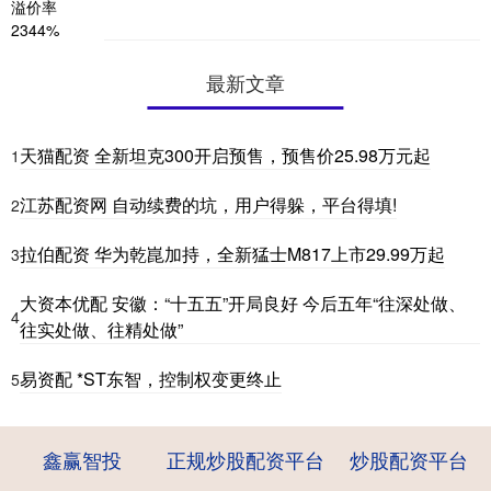
最新文章
天猫配资 全新坦克300开启预售，预售价25.98万元起
1
江苏配资网 自动续费的坑，用户得躲，平台得填!
2
拉伯配资 华为乾崑加持，全新猛士M817上市29.99万起
3
大资本优配 安徽：“十五五”开局良好 今后五年“往深处做、
4
往实处做、往精处做”
易资配 *ST东智，控制权变更终止
5
鑫赢智投
正规炒股配资平台
炒股配资平台